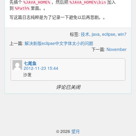
先搞个
，然后把
加入
%JAVA_HOME%
%JAVA_HOME%\bin
到
里面。。
%Path%
写这篇日志纯粹是为了记录一下避免以后再悲剧。。
标签:
技术
,
java
,
eclipse
,
win7
上一篇:
解决新版eclipse中文字体太小的问题
下一篇:
November
七尾鱼
2012-11-23 15:44
沙发
评论已关闭
© 2026
望月