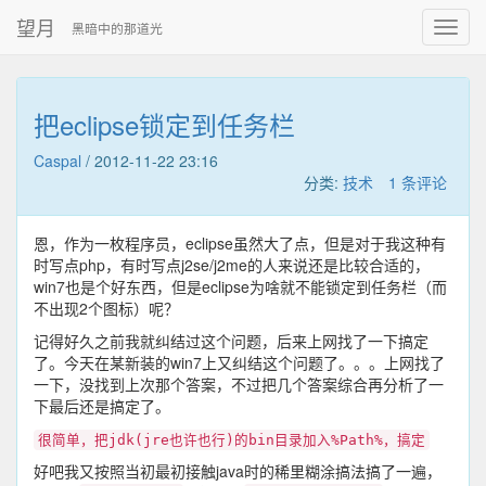
望月
黑暗中的那道光
把eclipse锁定到任务栏
Caspal
/
2012-11-22 23:16
分类:
技术
1 条评论
恩，作为一枚程序员，eclipse虽然大了点，但是对于我这种有
时写点php，有时写点j2se/j2me的人来说还是比较合适的，
win7也是个好东西，但是eclipse为啥就不能锁定到任务栏（而
不出现2个图标）呢？
记得好久之前我就纠结过这个问题，后来上网找了一下搞定
了。今天在某新装的win7上又纠结这个问题了。。。上网找了
一下，没找到上次那个答案，不过把几个答案综合再分析了一
下最后还是搞定了。
很简单，把jdk(jre也许也行)的bin目录加入%Path%，搞定
好吧我又按照当初最初接触java时的稀里糊涂搞法搞了一遍，