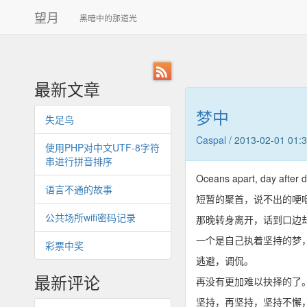
望月
黑暗中的那道光
RSS
最新文章
梦中
失足鸟
Caspal
/
2013-02-01 01:
使用PHP对中文UTF-8字符
串进行拼音排序
Oceans apart, day after d
语言不通的故事
短暂的聚首，说不出的哽
公共场所wifi密码记录
那晚转身离开，话到口边
一个是自己执着坚持的梦
彩票中奖
逃避，调侃。
最新评论
再没有更加难以抉择的了
坚持，再坚持，坚持不懈