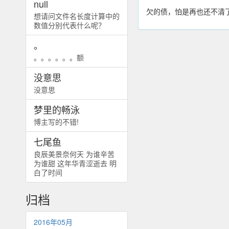
null
欠的债，怕是再也还不清
想请问文件名长度计算中的
数值分别代表什么呢？
。
。。。。。。额
没意思
没意思
梦里的畅泳
博主写的不错!
七尾鱼
良辰美景奈何天 为谁辛苦
为谁甜 这年华青涩逝去 明
白了时间
归档
2016年05月