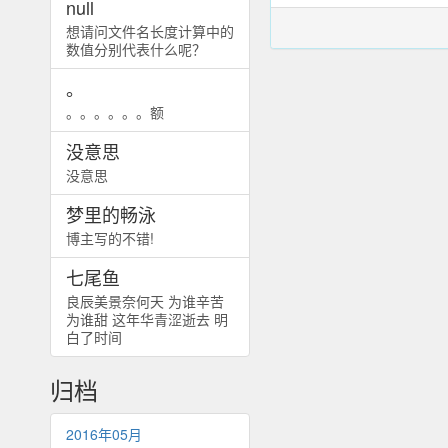
null
想请问文件名长度计算中的
数值分别代表什么呢？
。
。。。。。。额
没意思
没意思
梦里的畅泳
博主写的不错!
七尾鱼
良辰美景奈何天 为谁辛苦
为谁甜 这年华青涩逝去 明
白了时间
归档
2016年05月