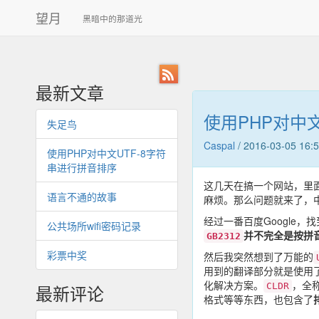
望月
黑暗中的那道光
RSS
最新文章
使用PHP对中
失足鸟
Caspal
/
2016-03-05 16:
使用PHP对中文UTF-8字符
串进行拼音排序
这几天在搞一个网站，里
语言不通的故事
麻烦。那么问题就来了，
经过一番百度Google，
公共场所wifi密码记录
并不完全是按拼
GB2312
彩票中奖
然后我突然想到了万能的
用到的翻译部分就是使用了
化解决方案。
，全
最新评论
CLDR
格式等等东西，也包含了