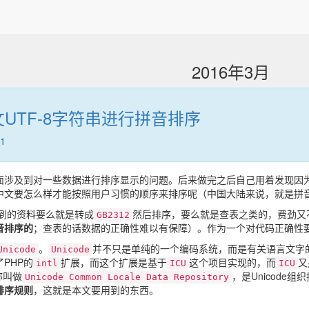
2016年3月
文UTF-8字符串进行拼音排序
51
面涉及到对一些数据进行排序显示的问题。后来做完之后自己用着发现因
中文要怎么样才能按照用户习惯的顺序来排序呢（中国大陆来说，就是拼
找到的资料要么就是转成
然后排序，要么就是查表之类的，费劲又
GB2312
音排序的
；查表的话数据的正确性难以有保障）。作为一个对代码正确性
。
并不只是单纯的一个编码系统，而是有关语言文字
Unicode
Unicode
PHP的
扩展，而这个扩展是基于
这个项目实现的，而
又
intl
ICU
ICU
称叫做
，是Unicod
Unicode Common Locale Data Repository
排序规则
，这就是本文要用到的东西。